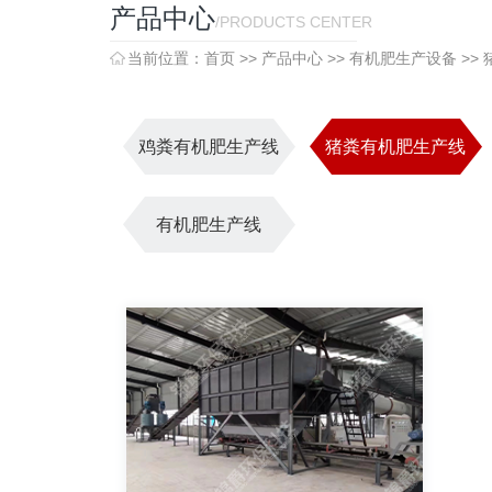
产品中心
/PRODUCTS CENTER
当前位置：
首页
>>
产品中心
>>
有机肥生产设备
>>
鸡粪有机肥生产线
猪粪有机肥生产线
有机肥生产线
了解详情+
电话：159-6618-7888