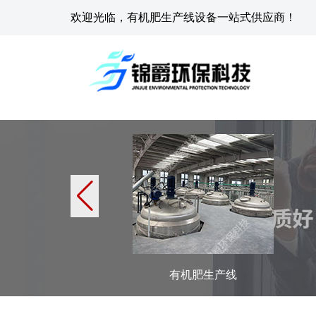
欢迎光临，有机肥生产线设备一站式供应商！
有机肥生产线