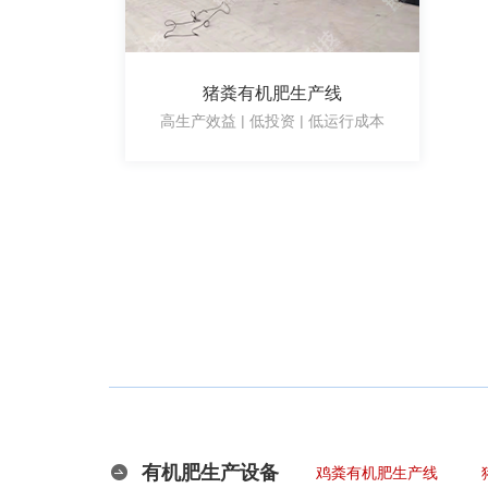
猪粪有机肥生产线
高生产效益 | 低投资 | 低运行成本
质量保障
厂家直销
定制服务
有机肥生产设备
鸡粪有机肥生产线