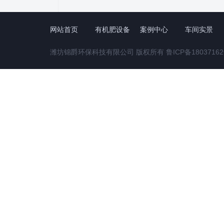
网站首页
有机肥设备
案例中心
车间实景
潍坊锦爵环保科技有限公司 版权所有
鲁ICP备18037162