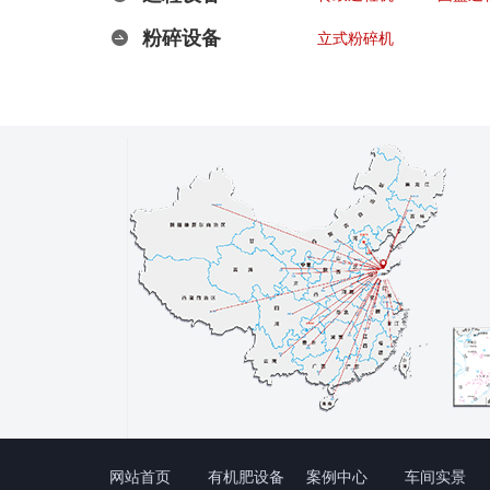
粉碎设备
立式粉碎机
网站首页
有机肥设备
案例中心
车间实景