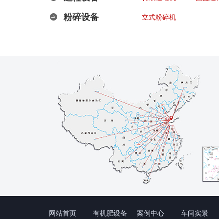
粉碎设备
立式粉碎机
网站首页
有机肥设备
案例中心
车间实景