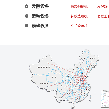
发酵设备
槽式翻抛机
发酵罐
造粒设备
转鼓造粒机
圆盘造
粉碎设备
立式粉碎机