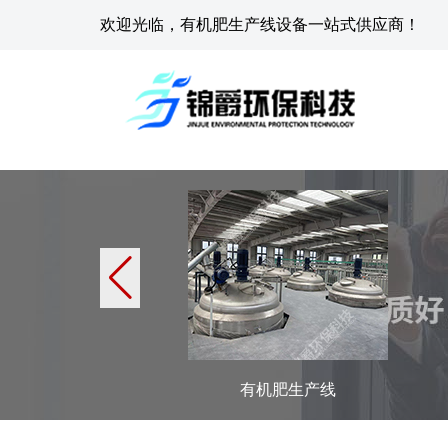
欢迎光临，有机肥生产线设备一站式供应商！
有机肥生产线