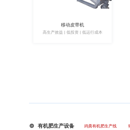
移动皮带机
高生产效益 | 低投资 | 低运行成本
质量保障
厂家直销
定制服务
有机肥生产设备
鸡粪有机肥生产线