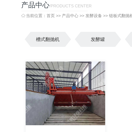
产品中心
/PRODUCTS CENTER
当前位置：
首页
>>
产品中心
>>
发酵设备
>>
链板式翻抛
槽式翻抛机
发酵罐
了解详情+
电话：159-6618-7888