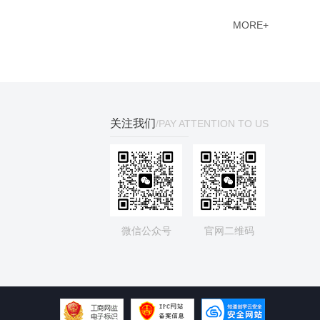
MORE+
关注我们
/PAY ATTENTION TO US
微信公众号
官网二维码