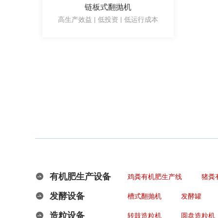
链板式翻抛机
高生产效益 | 低投资 | 低运行成本
质量保障
厂家直销
定制服务
有机肥生产设备
鸡粪有机肥生产线
猪粪
发酵设备
槽式翻抛机
发酵罐
造粒设备
转鼓造粒机
圆盘造粒机