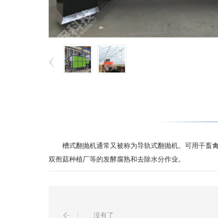
槽式翻抛机通常又被称为导轨式翻抛机。可用干畜禽粪
双孢菇种植厂等的发酵腐熟和去除水分作业。
没有了